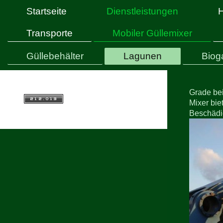
Startseite
Dienstleistungen
Transporte
Mobiler Güllemixer
Güllebehälter
Lagunen
Biog
Grade bei
Mixer bie
Beschädig